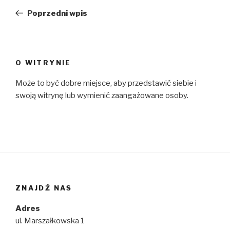
wpisu
wpis
Poprzedni wpis
O WITRYNIE
Może to być dobre miejsce, aby przedstawić siebie i
swoją witrynę lub wymienić zaangażowane osoby.
ZNAJDŹ NAS
Adres
ul. Marszałkowska 1